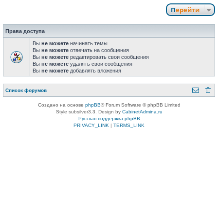
Перейти
Права доступа
Вы
не можете
начинать темы
Вы
не можете
отвечать на сообщения
Вы
не можете
редактировать свои сообщения
Вы
не можете
удалять свои сообщения
Вы
не можете
добавлять вложения
Список форумов
Создано на основе
phpBB
® Forum Software © phpBB Limited
Style subsilver3.3. Design by
CabinetAdmina.ru
Русская поддержка phpBB
PRIVACY_LINK
|
TERMS_LINK