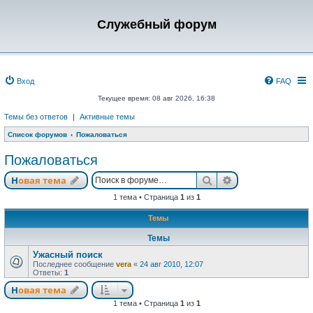
Служебный форум
Вход
FAQ
Текущее время: 08 авг 2026, 16:38
Темы без ответов
|
Активные темы
Список форумов
Пожаловаться
Пожаловаться
Поиск
Расширенный п
Новая тема
1 тема • Страница
1
из
1
Темы
Темы
Ужасный поиск
Последнее сообщение
vera
«
24 авг 2010, 12:07
Ответы:
1
Новая тема
1 тема • Страница
1
из
1