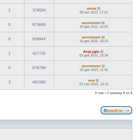
versal
2
379554
05 окт 2013, 17:21
assortment
0
673669
14 дек 2011, 16:03
assortment
0
659844
10 дек 2010, 18:10
AnyLogin
2
427726
03 дек 2010, 18:34
assortment
0
676799
03 дек 2010, 11:41
vera
3
461580
07 сен 2010, 13:10
8 тем • Страница
1
из
1
Перейти