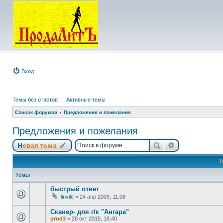
Вход
Темы без ответов
|
Активные темы
Список форумов
Предложения и пожелания
Предложения и пожелания
Поиск
Расширенный
Новая тема
Т
Темы
быстрый ответ
linvile
»
24 апр 2009, 11:08
Сканер- для г/к "Ангара"
prod3
»
28 окт 2015, 18:40