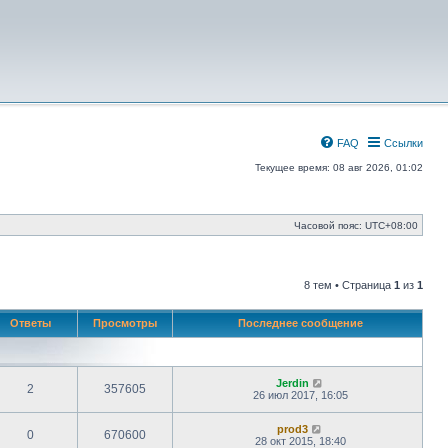
FAQ
Ссылки
Текущее время: 08 авг 2026, 01:02
Часовой пояс:
UTC+08:00
8 тем • Страница
1
из
1
Ответы
Просмотры
Последнее сообщение
Jerdin
2
357605
26 июл 2017, 16:05
prod3
0
670600
28 окт 2015, 18:40