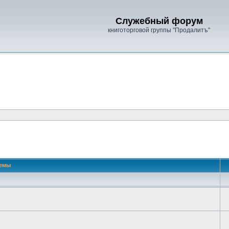
Служебный форум
книготорговой группы "Продалитъ"
 поиск
емы