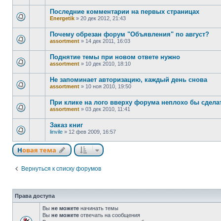
Последние комментарии на первых страницах
Energetik
»
20 дек 2012, 21:43
Почему обрезан форум "Объявления" по август?
assortment
»
14 дек 2011, 16:03
Поднятие темы при новом ответе нужно
assortment
»
10 дек 2010, 18:10
Не запоминает авторизацию, каждый день снова
assortment
»
10 ноя 2010, 19:50
При клике на лого вверху форума неплохо бы сдела
assortment
»
03 дек 2010, 11:41
Заказ книг
linvile
»
12 фев 2009, 16:57
Новая тема
Вернуться к списку форумов
Права доступа
Вы
не можете
начинать темы
Вы
не можете
отвечать на сообщения