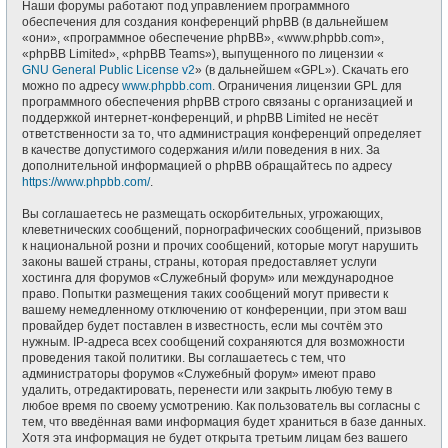
Наши форумы работают под управлением программного
обеспечения для создания конференций phpBB (в дальнейшем
«они», «программное обеспечение phpBB», «www.phpbb.com»,
«phpBB Limited», «phpBB Teams»), выпущенного по лицензии «
GNU General Public License v2
» (в дальнейшем «GPL»). Скачать его
можно по адресу
www.phpbb.com
. Ограничения лицензии GPL для
программного обеспечения phpBB строго связаны с организацией и
поддержкой интернет-конференций, и phpBB Limited не несёт
ответственности за то, что администрация конференций определяет
в качестве допустимого содержания и/или поведения в них. За
дополнительной информацией о phpBB обращайтесь по адресу
https://www.phpbb.com/
.
Вы соглашаетесь не размещать оскорбительных, угрожающих,
клеветнических сообщений, порнографических сообщений, призывов
к национальной розни и прочих сообщений, которые могут нарушить
законы вашей страны, страны, которая предоставляет услуги
хостинга для форумов «Служебный форум» или международное
право. Попытки размещения таких сообщений могут привести к
вашему немедленному отключению от конференции, при этом ваш
провайдер будет поставлен в известность, если мы сочтём это
нужным. IP-адреса всех сообщений сохраняются для возможности
проведения такой политики. Вы соглашаетесь с тем, что
администраторы форумов «Служебный форум» имеют право
удалить, отредактировать, перенести или закрыть любую тему в
любое время по своему усмотрению. Как пользователь вы согласны с
тем, что введённая вами информация будет храниться в базе данных.
Хотя эта информация не будет открыта третьим лицам без вашего