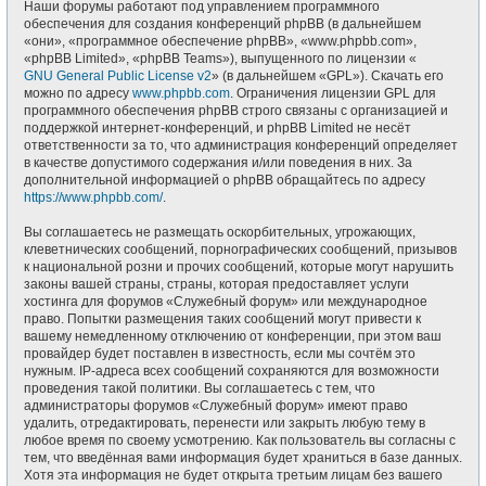
Наши форумы работают под управлением программного
обеспечения для создания конференций phpBB (в дальнейшем
«они», «программное обеспечение phpBB», «www.phpbb.com»,
«phpBB Limited», «phpBB Teams»), выпущенного по лицензии «
GNU General Public License v2
» (в дальнейшем «GPL»). Скачать его
можно по адресу
www.phpbb.com
. Ограничения лицензии GPL для
программного обеспечения phpBB строго связаны с организацией и
поддержкой интернет-конференций, и phpBB Limited не несёт
ответственности за то, что администрация конференций определяет
в качестве допустимого содержания и/или поведения в них. За
дополнительной информацией о phpBB обращайтесь по адресу
https://www.phpbb.com/
.
Вы соглашаетесь не размещать оскорбительных, угрожающих,
клеветнических сообщений, порнографических сообщений, призывов
к национальной розни и прочих сообщений, которые могут нарушить
законы вашей страны, страны, которая предоставляет услуги
хостинга для форумов «Служебный форум» или международное
право. Попытки размещения таких сообщений могут привести к
вашему немедленному отключению от конференции, при этом ваш
провайдер будет поставлен в известность, если мы сочтём это
нужным. IP-адреса всех сообщений сохраняются для возможности
проведения такой политики. Вы соглашаетесь с тем, что
администраторы форумов «Служебный форум» имеют право
удалить, отредактировать, перенести или закрыть любую тему в
любое время по своему усмотрению. Как пользователь вы согласны с
тем, что введённая вами информация будет храниться в базе данных.
Хотя эта информация не будет открыта третьим лицам без вашего