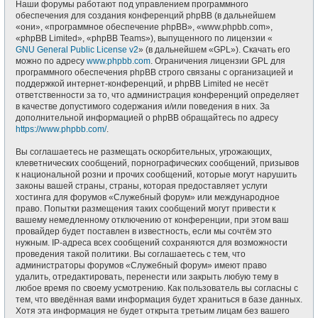
Наши форумы работают под управлением программного
обеспечения для создания конференций phpBB (в дальнейшем
«они», «программное обеспечение phpBB», «www.phpbb.com»,
«phpBB Limited», «phpBB Teams»), выпущенного по лицензии «
GNU General Public License v2
» (в дальнейшем «GPL»). Скачать его
можно по адресу
www.phpbb.com
. Ограничения лицензии GPL для
программного обеспечения phpBB строго связаны с организацией и
поддержкой интернет-конференций, и phpBB Limited не несёт
ответственности за то, что администрация конференций определяет
в качестве допустимого содержания и/или поведения в них. За
дополнительной информацией о phpBB обращайтесь по адресу
https://www.phpbb.com/
.
Вы соглашаетесь не размещать оскорбительных, угрожающих,
клеветнических сообщений, порнографических сообщений, призывов
к национальной розни и прочих сообщений, которые могут нарушить
законы вашей страны, страны, которая предоставляет услуги
хостинга для форумов «Служебный форум» или международное
право. Попытки размещения таких сообщений могут привести к
вашему немедленному отключению от конференции, при этом ваш
провайдер будет поставлен в известность, если мы сочтём это
нужным. IP-адреса всех сообщений сохраняются для возможности
проведения такой политики. Вы соглашаетесь с тем, что
администраторы форумов «Служебный форум» имеют право
удалить, отредактировать, перенести или закрыть любую тему в
любое время по своему усмотрению. Как пользователь вы согласны с
тем, что введённая вами информация будет храниться в базе данных.
Хотя эта информация не будет открыта третьим лицам без вашего