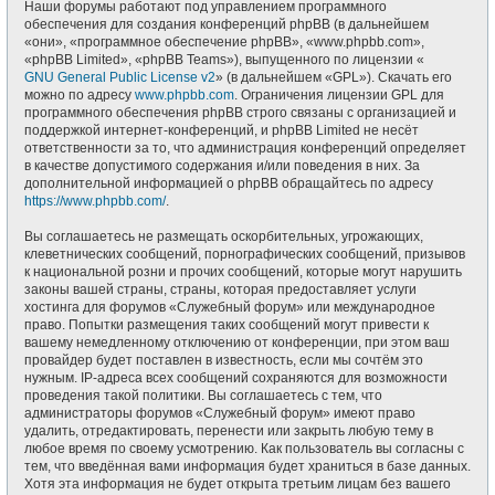
Наши форумы работают под управлением программного
обеспечения для создания конференций phpBB (в дальнейшем
«они», «программное обеспечение phpBB», «www.phpbb.com»,
«phpBB Limited», «phpBB Teams»), выпущенного по лицензии «
GNU General Public License v2
» (в дальнейшем «GPL»). Скачать его
можно по адресу
www.phpbb.com
. Ограничения лицензии GPL для
программного обеспечения phpBB строго связаны с организацией и
поддержкой интернет-конференций, и phpBB Limited не несёт
ответственности за то, что администрация конференций определяет
в качестве допустимого содержания и/или поведения в них. За
дополнительной информацией о phpBB обращайтесь по адресу
https://www.phpbb.com/
.
Вы соглашаетесь не размещать оскорбительных, угрожающих,
клеветнических сообщений, порнографических сообщений, призывов
к национальной розни и прочих сообщений, которые могут нарушить
законы вашей страны, страны, которая предоставляет услуги
хостинга для форумов «Служебный форум» или международное
право. Попытки размещения таких сообщений могут привести к
вашему немедленному отключению от конференции, при этом ваш
провайдер будет поставлен в известность, если мы сочтём это
нужным. IP-адреса всех сообщений сохраняются для возможности
проведения такой политики. Вы соглашаетесь с тем, что
администраторы форумов «Служебный форум» имеют право
удалить, отредактировать, перенести или закрыть любую тему в
любое время по своему усмотрению. Как пользователь вы согласны с
тем, что введённая вами информация будет храниться в базе данных.
Хотя эта информация не будет открыта третьим лицам без вашего