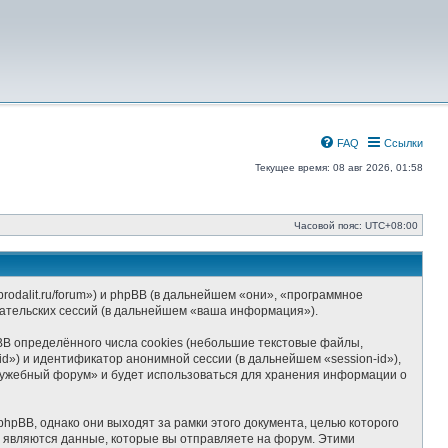
FAQ
Ссылки
Текущее время: 08 авг 2026, 01:58
Часовой пояс:
UTC+08:00
odalit.ru/forum») и phpBB (в дальнейшем «они», «программное
ательских сессий (в дальнейшем «ваша информация»).
B определённого числа cookies (небольшие текстовые файлы,
d») и идентификатор анонимной сессии (в дальнейшем «session-id»),
лужебный форум» и будет использоваться для хранения информации о
BB, однако они выходят за рамки этого документа, целью которого
являются данные, которые вы отправляете на форум. Этими