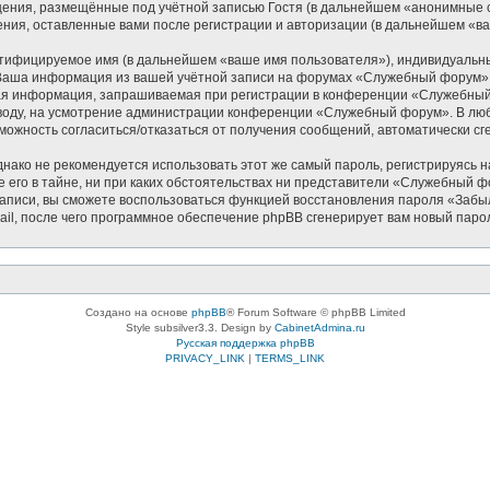
щения, размещённые под учётной записью Гостя (в дальнейшем «анонимные 
ния, оставленные вами после регистрации и авторизации (в дальнейшем «в
нтифицируемое имя (в дальнейшем «ваше имя пользователя»), индивидуальн
). Ваша информация из вашей учётной записи на форумах «Служебный форум
ая информация, запрашиваемая при регистрации в конференции «Служебный 
 вводу, на усмотрение администрации конференции «Служебный форум». В люб
озможность согласиться/отказаться от получения сообщений, автоматически
ко не рекомендуется использовать этот же самый пароль, регистрируясь на
его в тайне, ни при каких обстоятельствах ни представители «Служебный фор
й записи, вы сможете воспользоваться функцией восстановления пароля «За
il, после чего программное обеспечение phpBB сгенерирует вам новый паро
Создано на основе
phpBB
® Forum Software © phpBB Limited
Style subsilver3.3. Design by
CabinetAdmina.ru
Русская поддержка phpBB
PRIVACY_LINK
|
TERMS_LINK