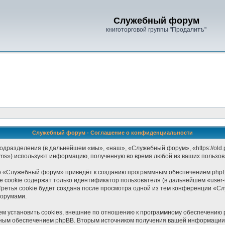
Служебный форум
книготорговой группы "Продалитъ"
Служебный форум - Соглашение о конфиденциальности
дразделения (в дальнейшем «мы», «наш», «Служебный форум», «https://old.pr
ams») используют информацию, полученную во время любой из ваших пользов
р «Служебный форум» приведёт к созданию программным обеспечением phpB
 cookie содержат только идентификатор пользователя (в дальнейшем «user-i
ретья cookie будет создана после просмотра одной из тем конференции «С
форумами.
установить cookies, внешние по отношению к программному обеспечению php
мным обеспечением phpBB. Вторым источником получения вашей информации 