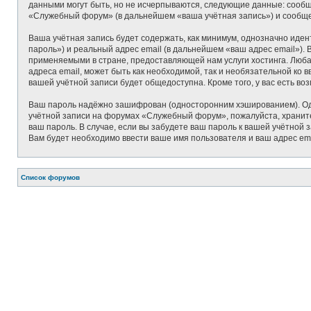
данными могут быть, но не исчерпываются, следующие данные: сооб
«Служебный форум» (в дальнейшем «ваша учётная запись») и сообще
Ваша учётная запись будет содержать, как минимум, однозначно иде
пароль») и реальный адрес email (в дальнейшем «ваш адрес email»
применяемыми в стране, предоставляющей нам услуги хостинга. Люб
адреса email, может быть как необходимой, так и необязательной ко
вашей учётной записи будет общедоступна. Кроме того, у вас есть в
Ваш пароль надёжно зашифрован (односторонним хэшированием). Одна
учётной записи на форумах «Служебный форум», пожалуйста, храните 
ваш пароль. В случае, если вы забудете ваш пароль к вашей учётно
Вам будет необходимо ввести ваше имя пользователя и ваш адрес ema
Список форумов