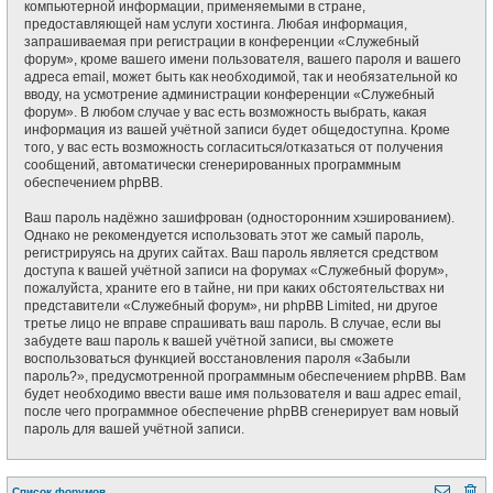
компьютерной информации, применяемыми в стране,
предоставляющей нам услуги хостинга. Любая информация,
запрашиваемая при регистрации в конференции «Служебный
форум», кроме вашего имени пользователя, вашего пароля и вашего
адреса email, может быть как необходимой, так и необязательной ко
вводу, на усмотрение администрации конференции «Служебный
форум». В любом случае у вас есть возможность выбрать, какая
информация из вашей учётной записи будет общедоступна. Кроме
того, у вас есть возможность согласиться/отказаться от получения
сообщений, автоматически сгенерированных программным
обеспечением phpBB.
Ваш пароль надёжно зашифрован (односторонним хэшированием).
Однако не рекомендуется использовать этот же самый пароль,
регистрируясь на других сайтах. Ваш пароль является средством
доступа к вашей учётной записи на форумах «Служебный форум»,
пожалуйста, храните его в тайне, ни при каких обстоятельствах ни
представители «Служебный форум», ни phpBB Limited, ни другое
третье лицо не вправе спрашивать ваш пароль. В случае, если вы
забудете ваш пароль к вашей учётной записи, вы сможете
воспользоваться функцией восстановления пароля «Забыли
пароль?», предусмотренной программным обеспечением phpBB. Вам
будет необходимо ввести ваше имя пользователя и ваш адрес email,
после чего программное обеспечение phpBB сгенерирует вам новый
пароль для вашей учётной записи.
Список форумов