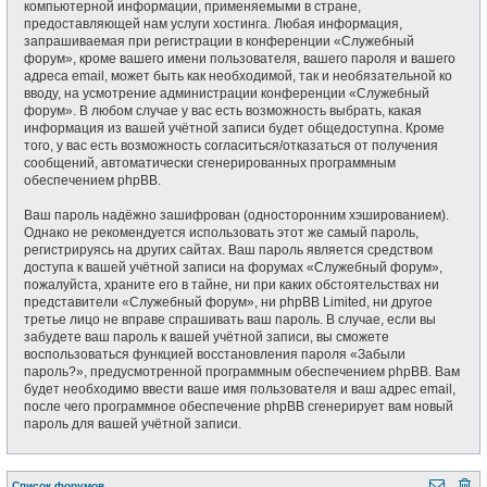
компьютерной информации, применяемыми в стране,
предоставляющей нам услуги хостинга. Любая информация,
запрашиваемая при регистрации в конференции «Служебный
форум», кроме вашего имени пользователя, вашего пароля и вашего
адреса email, может быть как необходимой, так и необязательной ко
вводу, на усмотрение администрации конференции «Служебный
форум». В любом случае у вас есть возможность выбрать, какая
информация из вашей учётной записи будет общедоступна. Кроме
того, у вас есть возможность согласиться/отказаться от получения
сообщений, автоматически сгенерированных программным
обеспечением phpBB.
Ваш пароль надёжно зашифрован (односторонним хэшированием).
Однако не рекомендуется использовать этот же самый пароль,
регистрируясь на других сайтах. Ваш пароль является средством
доступа к вашей учётной записи на форумах «Служебный форум»,
пожалуйста, храните его в тайне, ни при каких обстоятельствах ни
представители «Служебный форум», ни phpBB Limited, ни другое
третье лицо не вправе спрашивать ваш пароль. В случае, если вы
забудете ваш пароль к вашей учётной записи, вы сможете
воспользоваться функцией восстановления пароля «Забыли
пароль?», предусмотренной программным обеспечением phpBB. Вам
будет необходимо ввести ваше имя пользователя и ваш адрес email,
после чего программное обеспечение phpBB сгенерирует вам новый
пароль для вашей учётной записи.
Список форумов