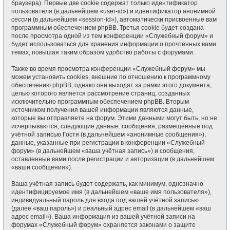
браузера). Первые две cookie содержат только идентификатор
пользователя (в дальнейшем «user-id») и идентификатор анонимной
сессии (в дальнейшем «session-id»), автоматически присвоенные вам
программным обеспечением phpBB. Третья cookie будет создана
после просмотра одной из тем конференции «Служебный форум» и
будет использоваться для хранения информации о прочтённых вами
темах, повышая таким образом удобство работы с форумами.
Также во время просмотра конференции «Служебный форум» мы
можем установить cookies, внешние по отношению к программному
обеспечению phpBB, однако они выходят за рамки этого документа,
целью которого является рассмотрение страниц, созданных
исключительно программным обеспечением phpBB. Вторым
источником получения вашей информации являются данные,
которые вы отправляете на форум. Этими данными могут быть, но не
исчерпываются, следующие данные: сообщения, размещённые под
учётной записью Гостя (в дальнейшем «анонимные сообщения»),
данные, указанные при регистрации в конференции «Служебный
форум» (в дальнейшем «ваша учётная запись») и сообщения,
оставленные вами после регистрации и авторизации (в дальнейшем
«ваши сообщения»).
Ваша учётная запись будет содержать, как минимум, однозначно
идентифицируемое имя (в дальнейшем «ваше имя пользователя»),
индивидуальный пароль для входа под вашей учётной записью
(далее «ваш пароль») и реальный адрес email (в дальнейшем «ваш
адрес email»). Ваша информация из вашей учётной записи на
форумах «Служебный форум» охраняется законами о защите