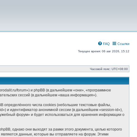
FAQ
Ссылки
Текущее время: 06 авг 2026, 15:12
Часовой пояс:
UTC+08:00
odalit.ru/forum») и phpBB (в дальнейшем «они», «программное
ательских сессий (в дальнейшем «ваша информация»).
B определённого числа cookies (небольшие текстовые файлы,
d») и идентификатор анонимной сессии (в дальнейшем «session-id»),
лужебный форум» и будет использоваться для хранения информации о
BB, однако они выходят за рамки этого документа, целью которого
являются данные, которые вы отправляете на форум. Этими