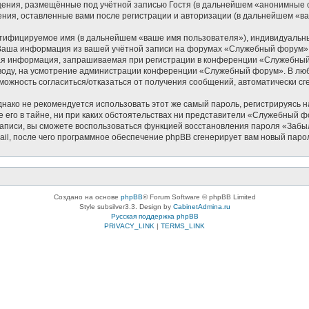
щения, размещённые под учётной записью Гостя (в дальнейшем «анонимные 
ния, оставленные вами после регистрации и авторизации (в дальнейшем «в
нтифицируемое имя (в дальнейшем «ваше имя пользователя»), индивидуальн
). Ваша информация из вашей учётной записи на форумах «Служебный форум
ая информация, запрашиваемая при регистрации в конференции «Служебный 
 вводу, на усмотрение администрации конференции «Служебный форум». В люб
озможность согласиться/отказаться от получения сообщений, автоматически
ко не рекомендуется использовать этот же самый пароль, регистрируясь на
его в тайне, ни при каких обстоятельствах ни представители «Служебный фор
й записи, вы сможете воспользоваться функцией восстановления пароля «За
il, после чего программное обеспечение phpBB сгенерирует вам новый паро
Создано на основе
phpBB
® Forum Software © phpBB Limited
Style subsilver3.3. Design by
CabinetAdmina.ru
Русская поддержка phpBB
PRIVACY_LINK
|
TERMS_LINK