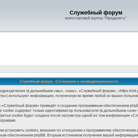
Служебный форум
книготорговой группы "Продалитъ"
Служебный форум - Соглашение о конфиденциальности
дразделения (в дальнейшем «мы», «наш», «Служебный форум», «https://old.pr
ams») используют информацию, полученную во время любой из ваших пользов
р «Служебный форум» приведёт к созданию программным обеспечением phpB
 cookie содержат только идентификатор пользователя (в дальнейшем «user-i
ретья cookie будет создана после просмотра одной из тем конференции «С
форумами.
установить cookies, внешние по отношению к программному обеспечению php
мным обеспечением phpBB. Вторым источником получения вашей информации 