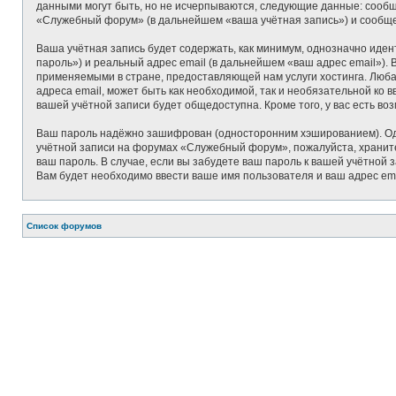
данными могут быть, но не исчерпываются, следующие данные: сооб
«Служебный форум» (в дальнейшем «ваша учётная запись») и сообще
Ваша учётная запись будет содержать, как минимум, однозначно иде
пароль») и реальный адрес email (в дальнейшем «ваш адрес email»
применяемыми в стране, предоставляющей нам услуги хостинга. Люб
адреса email, может быть как необходимой, так и необязательной ко
вашей учётной записи будет общедоступна. Кроме того, у вас есть в
Ваш пароль надёжно зашифрован (односторонним хэшированием). Одна
учётной записи на форумах «Служебный форум», пожалуйста, храните 
ваш пароль. В случае, если вы забудете ваш пароль к вашей учётно
Вам будет необходимо ввести ваше имя пользователя и ваш адрес ema
Список форумов