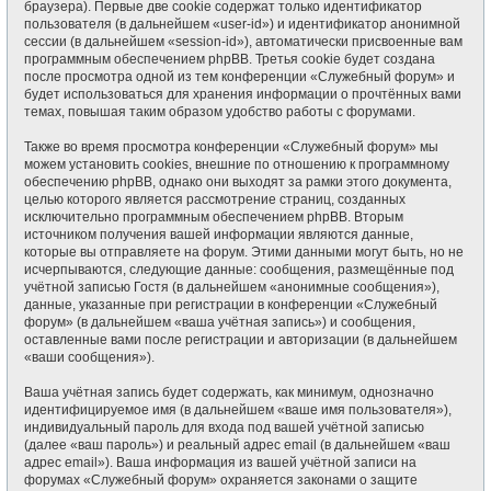
браузера). Первые две cookie содержат только идентификатор
пользователя (в дальнейшем «user-id») и идентификатор анонимной
сессии (в дальнейшем «session-id»), автоматически присвоенные вам
программным обеспечением phpBB. Третья cookie будет создана
после просмотра одной из тем конференции «Служебный форум» и
будет использоваться для хранения информации о прочтённых вами
темах, повышая таким образом удобство работы с форумами.
Также во время просмотра конференции «Служебный форум» мы
можем установить cookies, внешние по отношению к программному
обеспечению phpBB, однако они выходят за рамки этого документа,
целью которого является рассмотрение страниц, созданных
исключительно программным обеспечением phpBB. Вторым
источником получения вашей информации являются данные,
которые вы отправляете на форум. Этими данными могут быть, но не
исчерпываются, следующие данные: сообщения, размещённые под
учётной записью Гостя (в дальнейшем «анонимные сообщения»),
данные, указанные при регистрации в конференции «Служебный
форум» (в дальнейшем «ваша учётная запись») и сообщения,
оставленные вами после регистрации и авторизации (в дальнейшем
«ваши сообщения»).
Ваша учётная запись будет содержать, как минимум, однозначно
идентифицируемое имя (в дальнейшем «ваше имя пользователя»),
индивидуальный пароль для входа под вашей учётной записью
(далее «ваш пароль») и реальный адрес email (в дальнейшем «ваш
адрес email»). Ваша информация из вашей учётной записи на
форумах «Служебный форум» охраняется законами о защите