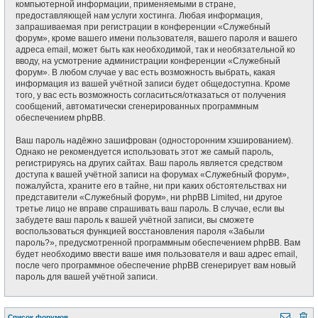
компьютерной информации, применяемыми в стране,
предоставляющей нам услуги хостинга. Любая информация,
запрашиваемая при регистрации в конференции «Служебный
форум», кроме вашего имени пользователя, вашего пароля и вашего
адреса email, может быть как необходимой, так и необязательной ко
вводу, на усмотрение администрации конференции «Служебный
форум». В любом случае у вас есть возможность выбрать, какая
информация из вашей учётной записи будет общедоступна. Кроме
того, у вас есть возможность согласиться/отказаться от получения
сообщений, автоматически сгенерированных программным
обеспечением phpBB.
Ваш пароль надёжно зашифрован (односторонним хэшированием).
Однако не рекомендуется использовать этот же самый пароль,
регистрируясь на других сайтах. Ваш пароль является средством
доступа к вашей учётной записи на форумах «Служебный форум»,
пожалуйста, храните его в тайне, ни при каких обстоятельствах ни
представители «Служебный форум», ни phpBB Limited, ни другое
третье лицо не вправе спрашивать ваш пароль. В случае, если вы
забудете ваш пароль к вашей учётной записи, вы сможете
воспользоваться функцией восстановления пароля «Забыли
пароль?», предусмотренной программным обеспечением phpBB. Вам
будет необходимо ввести ваше имя пользователя и ваш адрес email,
после чего программное обеспечение phpBB сгенерирует вам новый
пароль для вашей учётной записи.
Список форумов