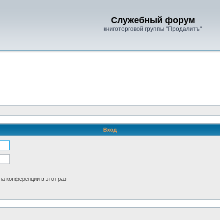
Служебный форум
книготорговой группы "Продалитъ"
Вход
а конференции в этот раз