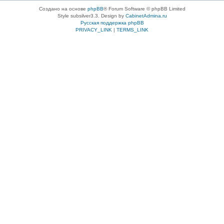
Создано на основе
phpBB
® Forum Software © phpBB Limited
Style subsilver3.3. Design by
CabinetAdmina.ru
Русская поддержка phpBB
PRIVACY_LINK
|
TERMS_LINK