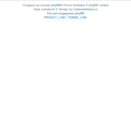
Создано на основе
phpBB
® Forum Software © phpBB Limited
Style subsilver3.3. Design by
CabinetAdmina.ru
Русская поддержка phpBB
PRIVACY_LINK
|
TERMS_LINK