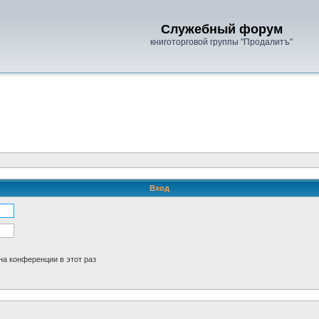
Служебный форум
книготорговой группы "Продалитъ"
Вход
а конференции в этот раз