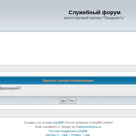
Служебный форум
книготорговой группы "Продалитъ"
Удалить cookies конференции
онференцией?
Создано на основе
phpBB
® Forum Software © phpBB Limited
Style subsilver3.3. Design by
CabinetAdmina.ru
Русская поддержка phpBB
PRIVACY_LINK
|
TERMS_LINK