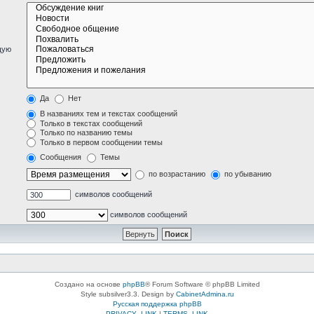
щую
Да
Нет
В названиях тем и текстах сообщений
Только в текстах сообщений
Только по названию темы
Только в первом сообщении темы
Сообщения
Темы
по возрастанию
по убыванию
символов сообщений
символов сообщений
Создано на основе
phpBB
® Forum Software © phpBB Limited
Style subsilver3.3. Design by
CabinetAdmina.ru
Русская поддержка phpBB
PRIVACY_LINK
|
TERMS_LINK