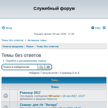
Служебный форум
Вход
FAQ
Текущее время: 08 авг 2026, 17:39
Темы без ответов
|
Активные темы
Список форумов
Поиск
Темы без ответов
Темы без ответов
Перейти к расширенному поиску
Поиск
Расширенный поиск
Найдено 7 результатов • Страница
1
из
1
Темы
Темы
Ревизор 2017
Последнее сообщение
MKvartal
«
14 сен 2017, 10:27
Добавлено в форуме
Новости
Сканер- для г/к "Ангара"
Последнее сообщение
prod3
«
28 окт 2015, 18:40