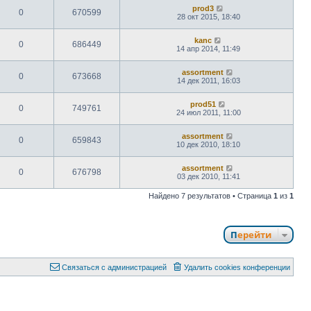
prod3
0
670599
28 окт 2015, 18:40
kanc
0
686449
14 апр 2014, 11:49
assortment
0
673668
14 дек 2011, 16:03
prod51
0
749761
24 июл 2011, 11:00
assortment
0
659843
10 дек 2010, 18:10
assortment
0
676798
03 дек 2010, 11:41
Найдено 7 результатов • Страница
1
из
1
Перейти
Связаться с администрацией
Удалить cookies конференции