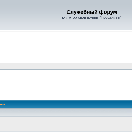
Служебный форум
книготорговой группы "Продалитъ"
емы