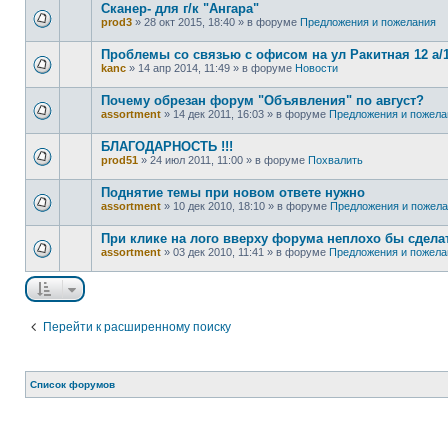
Сканер- для г/к "Ангара"
prod3
»
28 окт 2015, 18:40
» в форуме
Предложения и пожелания
Проблемы со связью с офисом на ул Ракитная 12 а/
kanc
»
14 апр 2014, 11:49
» в форуме
Новости
Почему обрезан форум "Объявления" по август?
assortment
»
14 дек 2011, 16:03
» в форуме
Предложения и пожела
БЛАГОДАРНОСТЬ !!!
prod51
»
24 июл 2011, 11:00
» в форуме
Похвалить
Поднятие темы при новом ответе нужно
assortment
»
10 дек 2010, 18:10
» в форуме
Предложения и пожел
При клике на лого вверху форума неплохо бы сдела
assortment
»
03 дек 2010, 11:41
» в форуме
Предложения и пожела
Перейти к расширенному поиску
Список форумов