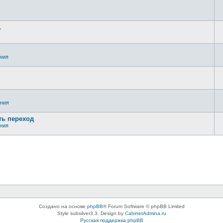
1
ния
ания
ть переход
ния
Создано на основе
phpBB
® Forum Software © phpBB Limited
Style subsilver3.3. Design by
CabinetAdmina.ru
Русская поддержка phpBB