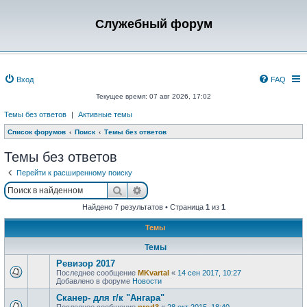
Служебный форум
Вход
FAQ
Текущее время: 07 авг 2026, 17:02
Темы без ответов
|
Активные темы
Список форумов
Поиск
Темы без ответов
Темы без ответов
Перейти к расширенному поиску
Поиск
Расширенный поиск
Найдено 7 результатов • Страница
1
из
1
Темы
Темы
Ревизор 2017
Последнее сообщение
MKvartal
«
14 сен 2017, 10:27
Добавлено в форуме
Новости
Сканер- для г/к "Ангара"
Последнее сообщение
prod3
«
28 окт 2015, 18:40