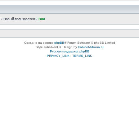
7
• Новый пользователь:
Bibl
Создано на основе
phpBB
® Forum Software © phpBB Limited
Style subsilver3.3. Design by
CabinetAdmina.ru
Русская поддержка phpBB
PRIVACY_LINK
|
TERMS_LINK