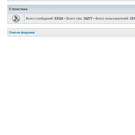
Статистика
Всего сообщений:
63116
• Всего тем:
16277
• Всего пользователей:
15
Список форумов