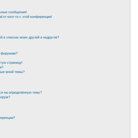
чные сообщения!
l от кого-то с этой конференции!
й в списках моих друзей и недругов?
и форумам?
стую страницу!
и?
ные мной темы?
ься на определённую тему?
форум?
ференции?