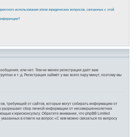
рректного использования и/или юридических вопросов, связанных с этой
конференции?
сообщения, или нет. Тем не менее регистрация даёт вам
пах и т. д. Регистрация займёт у вас всего пару минут, поэтому мы
Штатов, требующий от сайтов, которые могут собирать информацию от
уны разрешают сбор личной информации от несовершеннолетних
мощью к юрисконсульту. Обратите внимание, что phpBB Limited
казанных в ответе на вопрос «С кем можно связаться по вопросу