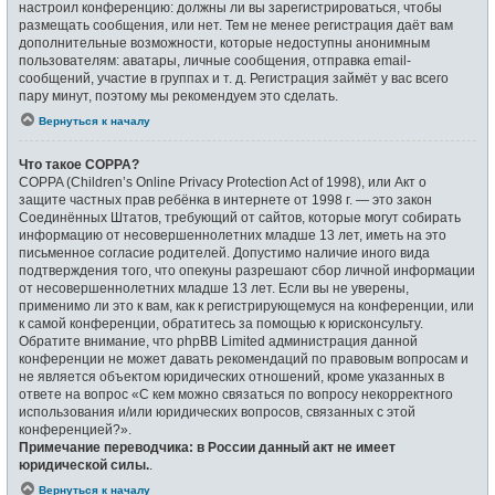
настроил конференцию: должны ли вы зарегистрироваться, чтобы
размещать сообщения, или нет. Тем не менее регистрация даёт вам
дополнительные возможности, которые недоступны анонимным
пользователям: аватары, личные сообщения, отправка email-
сообщений, участие в группах и т. д. Регистрация займёт у вас всего
пару минут, поэтому мы рекомендуем это сделать.
Вернуться к началу
Что такое COPPA?
COPPA (Children’s Online Privacy Protection Act of 1998), или Акт о
защите частных прав ребёнка в интернете от 1998 г. — это закон
Соединённых Штатов, требующий от сайтов, которые могут собирать
информацию от несовершеннолетних младше 13 лет, иметь на это
письменное согласие родителей. Допустимо наличие иного вида
подтверждения того, что опекуны разрешают сбор личной информации
от несовершеннолетних младше 13 лет. Если вы не уверены,
применимо ли это к вам, как к регистрирующемуся на конференции, или
к самой конференции, обратитесь за помощью к юрисконсульту.
Обратите внимание, что phpBB Limited администрация данной
конференции не может давать рекомендаций по правовым вопросам и
не является объектом юридических отношений, кроме указанных в
ответе на вопрос «С кем можно связаться по вопросу некорректного
использования и/или юридических вопросов, связанных с этой
конференцией?».
Примечание переводчика: в России данный акт не имеет
юридической силы.
.
Вернуться к началу