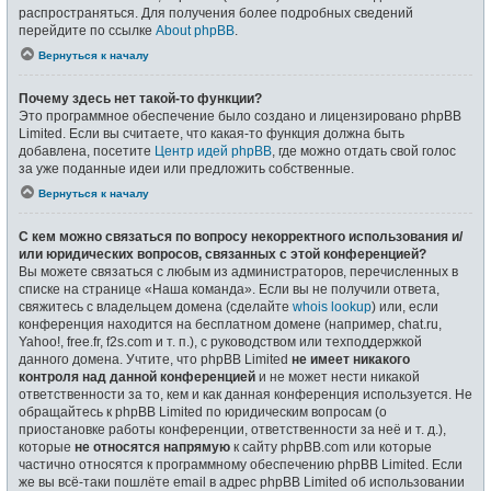
распространяться. Для получения более подробных сведений
перейдите по ссылке
About phpBB
.
Вернуться к началу
Почему здесь нет такой-то функции?
Это программное обеспечение было создано и лицензировано phpBB
Limited. Если вы считаете, что какая-то функция должна быть
добавлена, посетите
Центр идей phpBB
, где можно отдать свой голос
за уже поданные идеи или предложить собственные.
Вернуться к началу
С кем можно связаться по вопросу некорректного использования и/
или юридических вопросов, связанных с этой конференцией?
Вы можете связаться с любым из администраторов, перечисленных в
списке на странице «Наша команда». Если вы не получили ответа,
свяжитесь с владельцем домена (сделайте
whois lookup
) или, если
конференция находится на бесплатном домене (например, chat.ru,
Yahoo!, free.fr, f2s.com и т. п.), с руководством или техподдержкой
данного домена. Учтите, что phpBB Limited
не имеет никакого
контроля над данной конференцией
и не может нести никакой
ответственности за то, кем и как данная конференция используется. Не
обращайтесь к phpBB Limited по юридическим вопросам (о
приостановке работы конференции, ответственности за неё и т. д.),
которые
не относятся напрямую
к сайту phpBB.com или которые
частично относятся к программному обеспечению phpBB Limited. Если
же вы всё-таки пошлёте email в адрес phpBB Limited об использовании