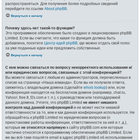
распространяться. Для получения более подробных сведений
перейдите по ссылке
About phpBB
.
Вернуться к началу
Почему здесь нет такой-то функции?
Это программное обеспечение было создано и лицензировано phpBB
Limited. Если вы считаете, что какая-то функция должна быть
добавлена, посетите
Центр идей phpBB
, где можно отдать свой голос
за уже поданные идеи или предложить собственные.
Вернуться к началу
С кем можно связаться по вопросу некорректного использования и/
или юридических вопросов, связанных с этой конференцией?
Вы можете связаться с любым из администраторов, перечисленных в
списке на странице «Наша команда». Если вы не получили ответа,
свяжитесь с владельцем домена (сделайте
whois lookup
) или, если
конференция находится на бесплатном домене (например, chat.ru,
Yahoo!, free.fr, f2s.com и т. п.), с руководством или техподдержкой
данного домена. Учтите, что phpBB Limited
не имеет никакого
контроля над данной конференцией
и не может нести никакой
ответственности за то, кем и как данная конференция используется. Не
обращайтесь к phpBB Limited по юридическим вопросам (о
приостановке работы конференции, ответственности за неё и т. д.),
которые
не относятся напрямую
к сайту phpBB.com или которые
частично относятся к программному обеспечению phpBB Limited. Если
же вы всё-таки пошлёте email в адрес phpBB Limited об использовании