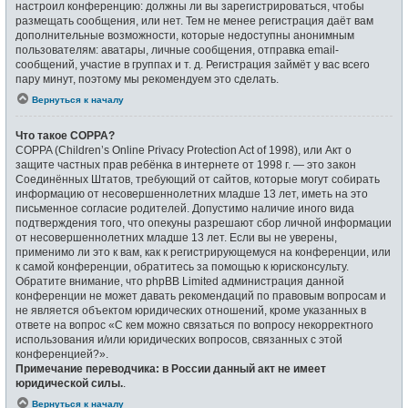
настроил конференцию: должны ли вы зарегистрироваться, чтобы
размещать сообщения, или нет. Тем не менее регистрация даёт вам
дополнительные возможности, которые недоступны анонимным
пользователям: аватары, личные сообщения, отправка email-
сообщений, участие в группах и т. д. Регистрация займёт у вас всего
пару минут, поэтому мы рекомендуем это сделать.
Вернуться к началу
Что такое COPPA?
COPPA (Children’s Online Privacy Protection Act of 1998), или Акт о
защите частных прав ребёнка в интернете от 1998 г. — это закон
Соединённых Штатов, требующий от сайтов, которые могут собирать
информацию от несовершеннолетних младше 13 лет, иметь на это
письменное согласие родителей. Допустимо наличие иного вида
подтверждения того, что опекуны разрешают сбор личной информации
от несовершеннолетних младше 13 лет. Если вы не уверены,
применимо ли это к вам, как к регистрирующемуся на конференции, или
к самой конференции, обратитесь за помощью к юрисконсульту.
Обратите внимание, что phpBB Limited администрация данной
конференции не может давать рекомендаций по правовым вопросам и
не является объектом юридических отношений, кроме указанных в
ответе на вопрос «С кем можно связаться по вопросу некорректного
использования и/или юридических вопросов, связанных с этой
конференцией?».
Примечание переводчика: в России данный акт не имеет
юридической силы.
.
Вернуться к началу