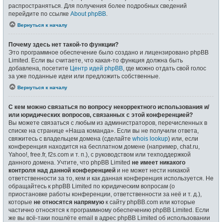
распространяться. Для получения более подробных сведений
перейдите по ссылке
About phpBB
.
Вернуться к началу
Почему здесь нет такой-то функции?
Это программное обеспечение было создано и лицензировано phpBB
Limited. Если вы считаете, что какая-то функция должна быть
добавлена, посетите
Центр идей phpBB
, где можно отдать свой голос
за уже поданные идеи или предложить собственные.
Вернуться к началу
С кем можно связаться по вопросу некорректного использования и/
или юридических вопросов, связанных с этой конференцией?
Вы можете связаться с любым из администраторов, перечисленных в
списке на странице «Наша команда». Если вы не получили ответа,
свяжитесь с владельцем домена (сделайте
whois lookup
) или, если
конференция находится на бесплатном домене (например, chat.ru,
Yahoo!, free.fr, f2s.com и т. п.), с руководством или техподдержкой
данного домена. Учтите, что phpBB Limited
не имеет никакого
контроля над данной конференцией
и не может нести никакой
ответственности за то, кем и как данная конференция используется. Не
обращайтесь к phpBB Limited по юридическим вопросам (о
приостановке работы конференции, ответственности за неё и т. д.),
которые
не относятся напрямую
к сайту phpBB.com или которые
частично относятся к программному обеспечению phpBB Limited. Если
же вы всё-таки пошлёте email в адрес phpBB Limited об использовании