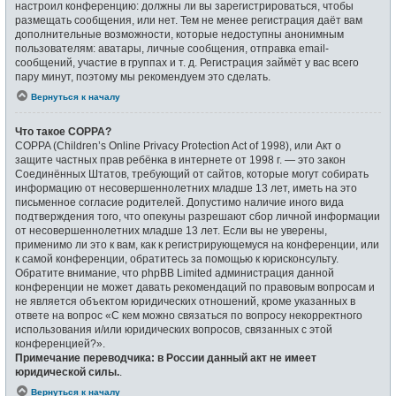
настроил конференцию: должны ли вы зарегистрироваться, чтобы
размещать сообщения, или нет. Тем не менее регистрация даёт вам
дополнительные возможности, которые недоступны анонимным
пользователям: аватары, личные сообщения, отправка email-
сообщений, участие в группах и т. д. Регистрация займёт у вас всего
пару минут, поэтому мы рекомендуем это сделать.
Вернуться к началу
Что такое COPPA?
COPPA (Children’s Online Privacy Protection Act of 1998), или Акт о
защите частных прав ребёнка в интернете от 1998 г. — это закон
Соединённых Штатов, требующий от сайтов, которые могут собирать
информацию от несовершеннолетних младше 13 лет, иметь на это
письменное согласие родителей. Допустимо наличие иного вида
подтверждения того, что опекуны разрешают сбор личной информации
от несовершеннолетних младше 13 лет. Если вы не уверены,
применимо ли это к вам, как к регистрирующемуся на конференции, или
к самой конференции, обратитесь за помощью к юрисконсульту.
Обратите внимание, что phpBB Limited администрация данной
конференции не может давать рекомендаций по правовым вопросам и
не является объектом юридических отношений, кроме указанных в
ответе на вопрос «С кем можно связаться по вопросу некорректного
использования и/или юридических вопросов, связанных с этой
конференцией?».
Примечание переводчика: в России данный акт не имеет
юридической силы.
.
Вернуться к началу